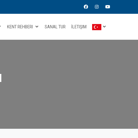
KENT REHBERI
SANAL TUR
İLETIŞIM
I