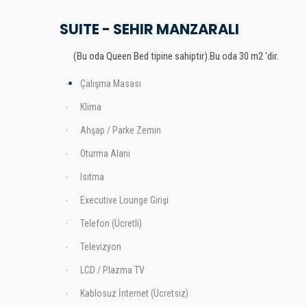
SUITE - SEHIR MANZARALI
(Bu oda Queen Bed tipine sahiptir).Bu oda 30 m2 'dir.
Çalışma Masası
·
Klima
·
Ahşap / Parke Zemin
·
Oturma Alanı
·
Isıtma
·
Executive Lounge Girişi
·
Telefon (Ücretli)
·
Televizyon
·
LCD / Plazma TV
·
Kablosuz İnternet (Ücretsiz)
·